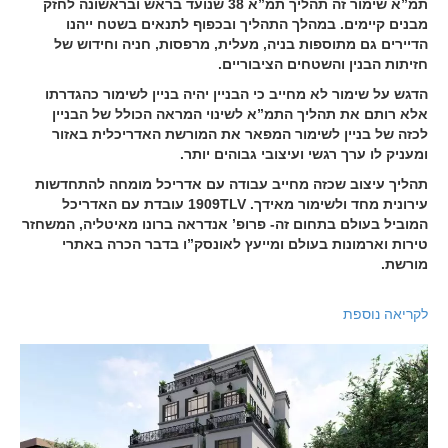
תמ”א שימור זה תהליך תמ”א 38 שנועד בראש ובראשונה לחזק
מבנים קיימים. במהלך התהליך ובכפוף לתנאים בשטח ייהנו
הדיירים גם מתוספות בניה, מעלית, מרפסות, חניה וחידוש של
חזיתות הבנין והשטחים הציבוריים.
הדגש על שימור לא מחייב כי הבניין יהיה בניין לשימור כהגדרתו
אלא רותם את תהליך התמ”א לשינוי המראה הכולל של הבניין
לכזה של בניין לשימור המפאר את המורשת האדריכלית באזור
ומעניק לו ערך רגשי ועיצובי גבוהים יותר.
תהליך עיצוב שכזה מחייב עבודה עם אדריכל מומחה להתחדשות
עירונית מחד ולשימור מאידך. 1909TLV עובדת עם האדריכל
המוביל בעולם בתחום זה- פרופ’ אנדראה ברונו מאיטליה, המשחזר
טירות וארמונות בעולם ומייעץ לאונסק”ו בדבר הכרה באתרי
מורשת.
לקריאה נוספת