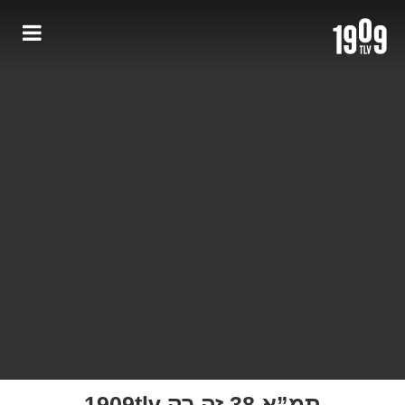
תמ”א 38 זה רק 1909tlv